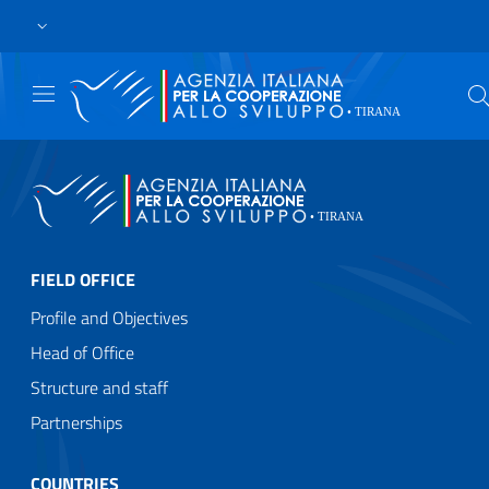
Skip to main content
Go to footer
LANGUAG
FIELD OFFICE
Profile and Objectives
Head of Office
Structure and staff
Partnerships
COUNTRIES