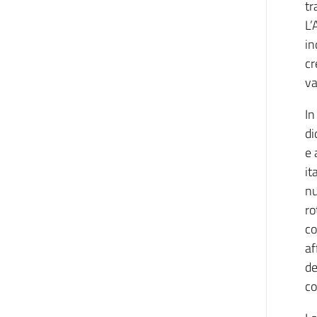
tr
L’
in
cr
va
In
di
e 
it
nu
ro
co
af
de
co