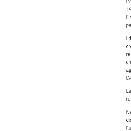
L’
19
l’
pa
I 
cr
re
ch
ag
L’
La
ru
Ne
di
l’