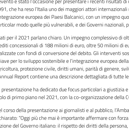
evento è stato l’occasione per presentare i recenti risultati di
91, che ha reso l’Italia uno dei maggiori attori internazionali 
integrazione europea dei Paesi Balcanici, con un impegno quoti
rticolar modo quelle più vulnerabili, e dei Governi nazionali, 
dati per il 2021 parlano chiaro. Un impegno complessivo di olt
editi concessionali di 188 milioni di euro, oltre 50 milioni di e
alizzate con fondi di conversione del debito. Gli interventi sost
iave per lo sviluppo sostenibile e l’integrazione europea della
ricoltura, protezione civile, diritti umani, parità di genere, svil
Annual Report contiene una descrizione dettagliata di tutte le 
 presentazione ha dedicato due focus particolari a giustizia e 
olo di primo piano nel 2021, con la co-organizzazione della
l corso della presentazione ai giornalisti e al pubblico, l’Amba
chiarato: “Oggi più che mai è importante affermare con forza
azione del Governo italiano: il rispetto dei diritti della persona