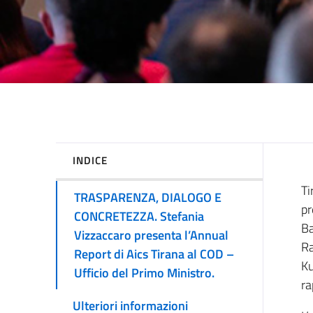
INDICE
Ti
TRASPARENZA, DIALOGO E
pr
CONCRETEZZA. Stefania
Ba
Vizzaccaro presenta l’Annual
Ra
Report di Aics Tirana al COD –
Ku
Ufficio del Primo Ministro.
ra
Ulteriori informazioni