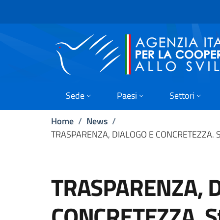
Skip to main content
Vai al footer
Sede
Paesi
Settori
Home
/
News
/
TRASPARENZA, DIALOGO E CONCRETEZZA. Stefani
TRASPARENZA, D
CONCRETEZZA. St