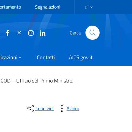
portamento
Segnalazioni
IT
LANGUAGE SELECTION: IT
Cerca
icazioni
Contatti
AICS.gov.it
OD – Ufficio del Primo Ministro.
Condividi
Azioni