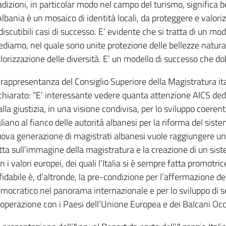
adizioni, in particolar modo nel campo del turismo, significa
Albania è un mosaico di identità locali, da proteggere e valori
discutibili casi di successo. E’ evidente che si tratta di un modell
ediamo, nel quale sono unite protezione delle bellezze natural
lorizzazione delle diversità. E’ un modello di successo che do
 rappresentanza del Consiglio Superiore della Magistratura ital
chiarato: “E’ interessante vedere quanta attenzione AICS dedi
alla giustizia, in una visione condivisa, per lo sviluppo coerent
aliano al fianco delle autorità albanesi per la riforma del sist
ova generazione di magistrati albanesi vuole raggiungere un 
tta sull’immagine della magistratura e la creazione di un siste
n i valori europei, dei quali l’Italia si è sempre fatta promotr
fidabile è, d’altronde, la pre-condizione per l’affermazione 
mocratico nel panorama internazionale e per lo sviluppo di se
operazione con i Paesi dell’Unione Europea e dei Balcani Occi