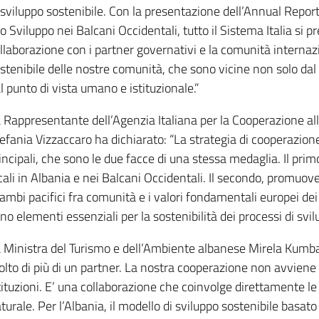
 sviluppo sostenibile. Con la presentazione dell’Annual Report
lo Sviluppo nei Balcani Occidentali, tutto il Sistema Italia si 
llaborazione con i partner governativi e la comunità internaz
stenibile delle nostre comunità, che sono vicine non solo dal
l punto di vista umano e istituzionale.”
 Rappresentante dell’Agenzia Italiana per la Cooperazione all
efania Vizzaccaro ha dichiarato: “La strategia di cooperazion
incipali, che sono le due facce di una stessa medaglia. Il prim
cali in Albania e nei Balcani Occidentali. Il secondo, promuove
ambi pacifici fra comunità e i valori fondamentali europei dei d
no elementi essenziali per la sostenibilità dei processi di svil
 Ministra del Turismo e dell’Ambiente albanese Mirela Kumbaro 
lto di più di un partner. La nostra cooperazione non avviene so
tituzioni. E’ una collaborazione che coinvolge direttamente le
turale. Per l’Albania, il modello di sviluppo sostenibile basato