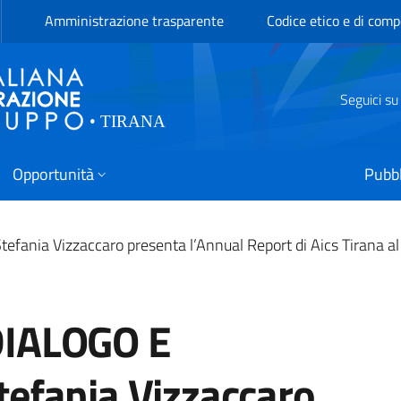
Amministrazione trasparente
Codice etico e di com
Seguici su
Opportunità
Pubbl
a Vizzaccaro presenta l’Annual Report di Aics Tirana al C
IALOGO E
efania Vizzaccaro