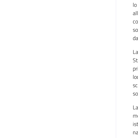
lo
al
co
so
da
La
St
pr
lo
sc
so
La
mo
is
na