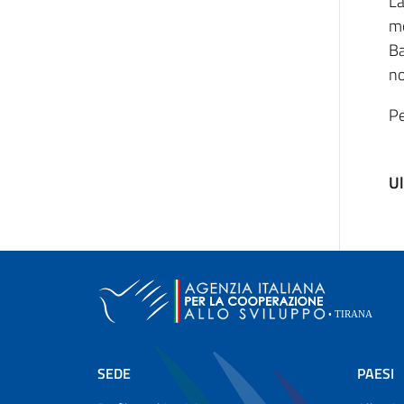
La
mo
Ba
no
Pe
Ul
SEDE
PAESI